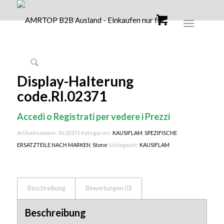
Display-Halterung
code.RI.02371
Accedi o Registrati per vedere i Prezzi
Artikelnummer:
RI.02371
Kategorien:
KAUSIFLAM
,
SPEZIFISCHE
ERSATZTEILE NACH MARKEN
,
Stone
Schlagwort:
KAUSIFLAM
Beschreibung
Bewertungen (0)
Beschreibung