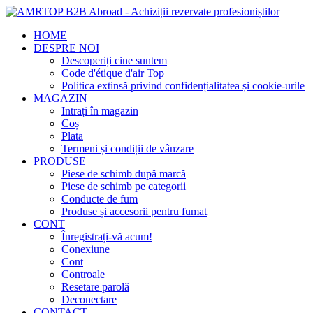
HOME
DESPRE NOI
Descoperiți cine suntem
Code d'étique d'air Top
Politica extinsă privind confidențialitatea și cookie-urile
MAGAZIN
Intrați în magazin
Coș
Plata
Termeni și condiții de vânzare
PRODUSE
Piese de schimb după marcă
Piese de schimb pe categorii
Conducte de fum
Produse și accesorii pentru fumat
CONT
Înregistrați-vă acum!
Conexiune
Cont
Controale
Resetare parolă
Deconectare
CONTACT