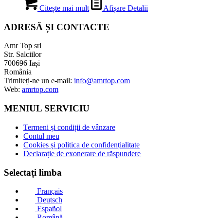
Citește mai mult
Afișare Detalii
ADRESĂ ȘI CONTACTE
Amr Top srl
Str. Salciilor
700696 Iași
România
Trimiteți-ne un e-mail:
info@amrtop.com
Web:
amrtop.com
MENIUL SERVICIU
Termeni și condiții de vânzare
Contul meu
Cookies și politica de confidențialitate
Declarație de exonerare de răspundere
Selectați limba
Français
Deutsch
Español
Română