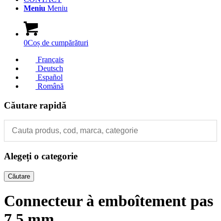
Meniu
Meniu
0
Coș de cumpărături
Français
Deutsch
Español
Română
Căutare rapidă
Alegeți o categorie
Căutare
Connecteur à emboîtement pas
7,5 mm