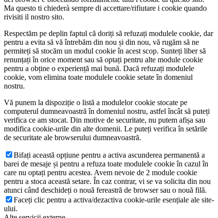
Ma questo ti chiederà sempre di accettare/rifiutare i cookie quando
rivisiti il nostro sito.
Respectăm pe deplin faptul că doriți să refuzați modulele cookie, dar
pentru a evita să vă întrebăm din nou și din nou, vă rugăm să ne
permiteți să stocăm un modul cookie în acest scop. Sunteți liber să
renunțați în orice moment sau să optați pentru alte module cookie
pentru a obține o experiență mai bună. Dacă refuzați modulele
cookie, vom elimina toate modulele cookie setate în domeniul
nostru.
Vă punem la dispoziție o listă a modulelor cookie stocate pe
computerul dumneavoastră în domeniul nostru, astfel încât să puteți
verifica ce am stocat. Din motive de securitate, nu putem afișa sau
modifica cookie-urile din alte domenii. Le puteți verifica în setările
de securitate ale browserului dumneavoastră.
Bifați această opțiune pentru a activa ascunderea permanentă a
barei de mesaje și pentru a refuza toate modulele cookie în cazul în
care nu optați pentru acestea. Avem nevoie de 2 module cookie
pentru a stoca această setare. În caz contrar, vi se va solicita din nou
atunci când deschideți o nouă fereastră de browser sau o nouă filă.
Faceți clic pentru a activa/dezactiva cookie-urile esențiale ale site-
ului.
Alte servicii externe