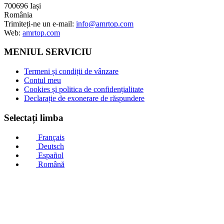
700696 Iași
România
Trimiteți-ne un e-mail:
info@amrtop.com
Web:
amrtop.com
MENIUL SERVICIU
Termeni și condiții de vânzare
Contul meu
Cookies și politica de confidențialitate
Declarație de exonerare de răspundere
Selectați limba
Français
Deutsch
Español
Română