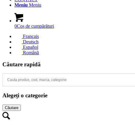
Meniu
Meniu
0
Coș de cumpărături
Français
Deutsch
Español
Română
Căutare rapidă
Alegeți o categorie
Căutare