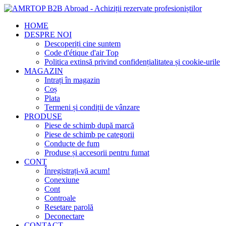
HOME
DESPRE NOI
Descoperiți cine suntem
Code d'étique d'air Top
Politica extinsă privind confidențialitatea și cookie-urile
MAGAZIN
Intrați în magazin
Coș
Plata
Termeni și condiții de vânzare
PRODUSE
Piese de schimb după marcă
Piese de schimb pe categorii
Conducte de fum
Produse și accesorii pentru fumat
CONT
Înregistrați-vă acum!
Conexiune
Cont
Controale
Resetare parolă
Deconectare
CONTACT