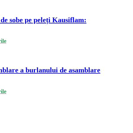
 de sobe pe peleți Kausiflam:
ile
amblare a burlanului de asamblare
ile