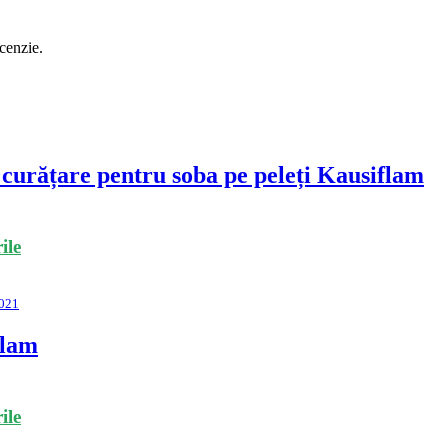
ecenzie.
 curățare pentru soba pe peleți Kausiflam
ile
021
flam
ile