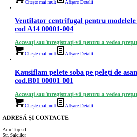
Citește mai mult
Afișare Detalii
Ventilator centrifugal pentru modelele
cod A14 00001-004
Accesați sau înregistrați-vă pentru a vedea prețur
Citește mai mult
Afișare Detalii
Kausiflam pelete soba pe peleți de as
cod.B01 00001-001
Accesați sau înregistrați-vă pentru a vedea prețur
Citește mai mult
Afișare Detalii
ADRESĂ ȘI CONTACTE
Amr Top srl
Str. Salciilor