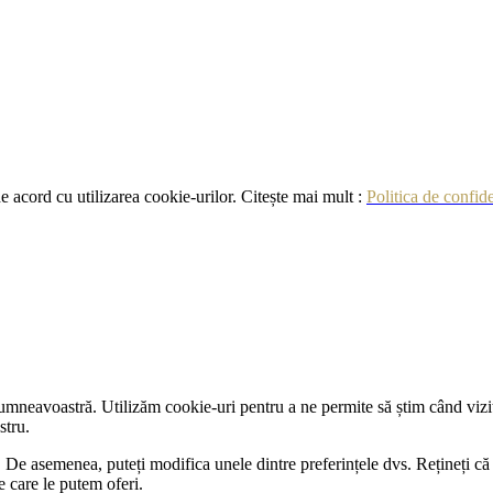
de acord cu utilizarea cookie-urilor. Citește mai mult :
Politica de confide
umneavoastră. Utilizăm cookie-uri pentru a ne permite să știm când vizita
stru.
ații. De asemenea, puteți modifica unele dintre preferințele dvs. Rețineți
e care le putem oferi.