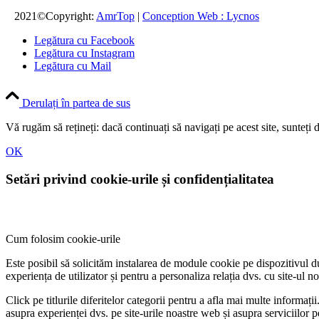
2021©Copyright:
AmrTop
|
Conception Web : Lycnos
Legătura cu Facebook
Legătura cu Instagram
Legătura cu Mail
Derulați în partea de sus
Vă rugăm să rețineți: dacă continuați să navigați pe acest site, sunteți 
OK
Setări privind cookie-urile și confidențialitatea
Cum folosim cookie-urile
Este posibil să solicităm instalarea de module cookie pe dispozitivul d
experiența de utilizator și pentru a personaliza relația dvs. cu site-ul no
Click pe titlurile diferitelor categorii pentru a afla mai multe inform
asupra experienței dvs. pe site-urile noastre web și asupra serviciilor p